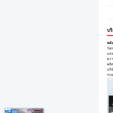
บร
พลั
Yan
แสง
ควา
ผลิ
บริ
กรอ