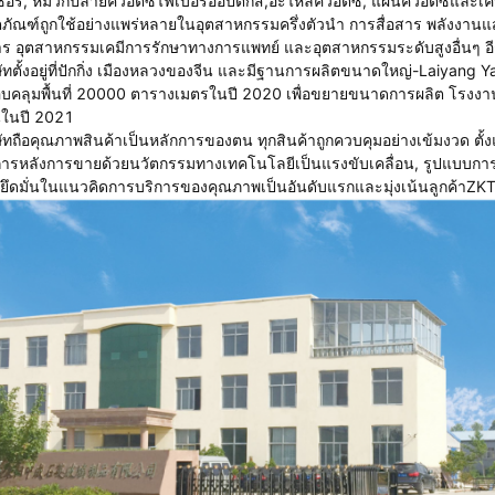
ซอร์, หมวกปลายควอตซ์ไฟเบอร์ออปติกส์,อะไหล่ควอตซ์, แผ่นควอตซ์และเครื
ตภัณฑ์ถูกใช้อย่างแพร่หลายในอุตสาหกรรมครึ่งตัวนํา การสื่อสาร พลังงานแสง
ร อุตสาหกรรมเคมีการรักษาทางการแพทย์ และอุตสาหกรรมระดับสูงอื่นๆ อ
ษัทตั้งอยู่ที่ปักกิ่ง เมืองหลวงของจีน และมีฐานการผลิตขนาดใหญ่-Laiyang 
บคลุมพื้นที่ 20000 ตารางเมตรในปี 2020 เพื่อขยายขนาดการผลิต โรงง
ในปี 2021
ษัทถือคุณภาพสินค้าเป็นหลักการของตน ทุกสินค้าถูกควบคุมอย่างเข้มงวด ตั้
การหลังการขายด้วยนวัตกรรมทางเทคโนโลยีเป็นแรงขับเคลื่อน, รูปแบบก
ยึดมั่นในแนวคิดการบริการของคุณภาพเป็นอันดับแรกและมุ่งเน้นลูกค้าZKT