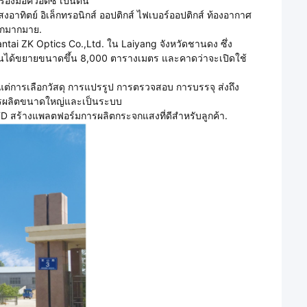
่องมือควอตซ์ เป็นต้น
อาทิตย์ อิเล็กทรอนิกส์ ออปติกส์ ไฟเบอร์ออปติกส์ ท้องอากาศ
ีกมากมาย.
Yantai ZK Optics Co.,Ltd. ใน Laiyang จังหวัดชานดง ซึ่ง
านได้ขยายขนาดขึ้น 8,000 ตารางเมตร และคาดว่าจะเปิดใช้
งแต่การเลือกวัสดุ การแปรรูป การตรวจสอบ การบรรจุ ส่งถึง
ารผลิตขนาดใหญ่และเป็นระบบ
D สร้างแพลตฟอร์มการผลิตกระจกแสงที่ดีสําหรับลูกค้า.