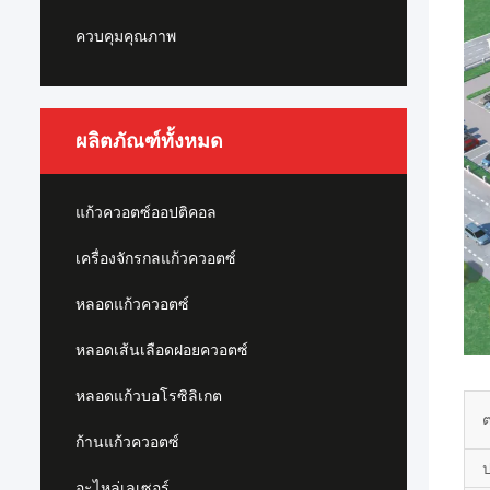
ควบคุมคุณภาพ
ผลิตภัณฑ์ทั้งหมด
แก้วควอตซ์ออปติคอล
เครื่องจักรกลแก้วควอตซ์
หลอดแก้วควอตซ์
หลอดเส้นเลือดฝอยควอตซ์
หลอดแก้วบอโรซิลิเกต
ก้านแก้วควอตซ์
ป
อะไหล่เลเซอร์