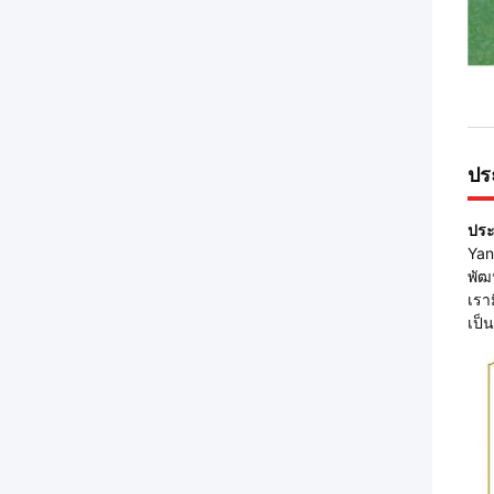
ประ
ประ
Yan
พัฒ
เรา
เป็