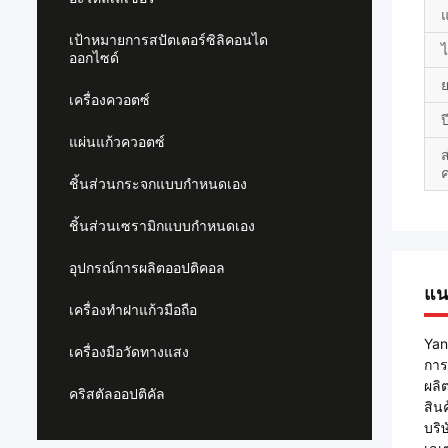
เป้าหมายการสปัตเตอร์ซิลิคอนได
ไ
ออกไซด์
เครื่องควอตซ์
ป
แผ่นแก้วควอตซ์
ส
ค
ชิ้นส่วนกระจกแบบกำหนดเอง
ชิ้นส่วนเซรามิกแบบกำหนดเอง
อุปกรณ์การผลิตออปติคอล
แน
เครื่องทำฝาแก้วมือถือ
Yan
เครื่องมือวัดทางแสง
กา
ผลิ
คริสตัลออปติคัล
สิน
บริ