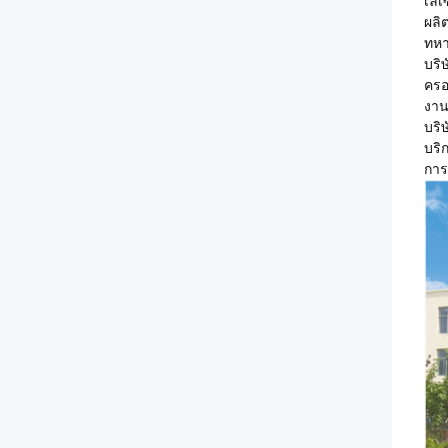
เลเ
ผลิ
ทหา
บริ
ครอ
งาน
บริ
บริ
การ