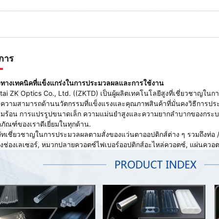
ิการ
งทางเทคนิคที่แข็งแกร่งในการประมวลผลและการใช้งาน
tai ZK Optics Co., Ltd. ((ZKTD) เป็นผู้ผลิตเทคโนโลยีสูงที่เชี่ยวชาญ
ความสามารถด้านนวัตกรรมที่แข็งแรงและคุณภาพสินค้าที่มั่นคงวิธีกา
มร้อน การแปรรูปขนาดเล็ก ความแม่นยําสูงและความยากลําบากของกระบ
ตภัณฑ์ของเราดีเยี่ยมในทุกด้าน.
ษัทเชี่ยวชาญในการประมวลผลตามสั่งของแว่นตาออปติกส์ต่าง ๆ รวมถึงท่อ / ไ
งช่องเลเซอร์, หมวกปลายควอตซ์ไฟเบอร์ออปติกส์อะไหล่ควอตซ์, แผ่นควอตซ์