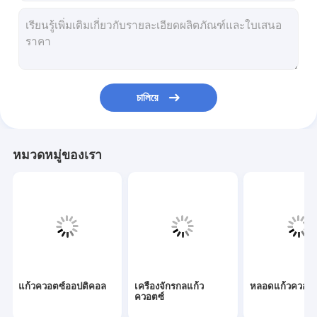
เครื่องจักรกลแก้วควอตซ์
หลอดแก้วควอตซ์
หลอดเส้นเลือดฝอยควอตซ์
চালিয়ে
หลอดแก้วบอโรซิลิเกต
ก้านแก้วควอตซ์
หมวดหมู่ของเรา
อะไหล่เลเซอร์
เป้าหมายการสปัตเตอร์ซิลิคอนไดออกไซด์
เครื่องควอตซ์
แผ่นแก้วควอตซ์
แก้วควอตซ์ออปติคอล
เครื่องจักรกลแก้ว
หลอดแก้วควอตซ
ชิ้นส่วนกระจกแบบกำหนดเอง
ควอตซ์