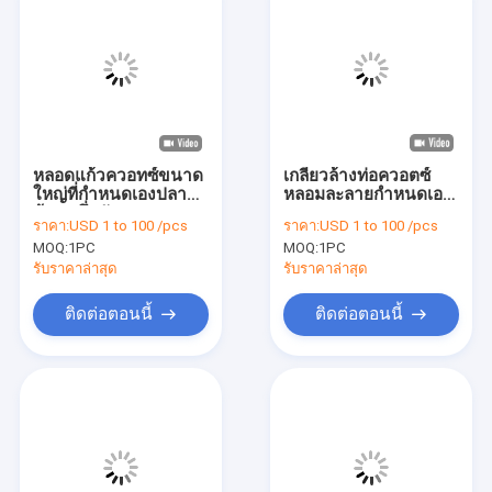
หลอดแก้วควอทซ์ขนาด
เกลียวล้างท่อควอตซ์
ใหญ่ที่กำหนดเองปลาย
หลอมละลายกำหนดเอง
ด้านหนึ่งหัวแบนกลม
ความยาว 100-500 มม.
ราคา:
USD 1 to 100 /pcs
ราคา:
USD 1 to 100 /pcs
ทนความร้อน
MOQ:
1PC
MOQ:
1PC
รับราคาล่าสุด
รับราคาล่าสุด
ติดต่อตอนนี้
ติดต่อตอนนี้
บ้าน
สินค้า
วิดีโอ