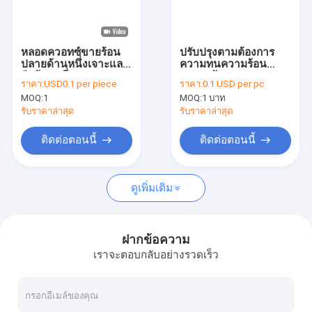
รายการ VR
เกี่ยวกับเรา
หลอดควอทซ์ขายร้อน
ปรับปรุงตามต้องการ
ปลายด้านหนึ่งเจาะและ
ความทนความร้อน
ทัวร์โรงงาน
อีกด้านหนึ่งเจาะ
ตารางด้านนอก วงกลม
ราคา:
USD0.1 per piece
ราคา:
0.1 USD per pc
ด้านใน ท่อควอร์ตซ์ปาก
MOQ:
1
MOQ:
1 บาท
ยาว
การควบคุมคุณภาพ
รับราคาล่าสุด
รับราคาล่าสุด
ติดต่อเรา
ติดต่อตอนนี้
ติดต่อตอนนี้
ข่าว
ดูเพิ่มเติม
กรณี
ขอทุน
ฝากข้อความ
เราจะตอบกลับอย่างรวดเร็ว
แก้วควอตซ์ออปติคอล