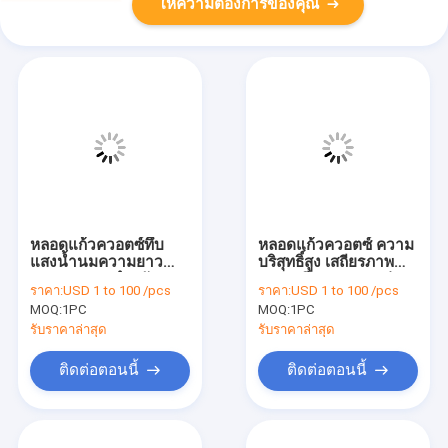
ให้ความต้องการของคุณ
หลอดแก้วควอตซ์ทึบ
หลอดแก้วควอตซ์ ความ
แสงน้ำนมความยาว
บริสุทธิ์สูง เสถียรภาพ
10-300 มม. สำหรับเท
ทางเคมีสูง ทนทานต่อ
ราคา:
USD 1 to 100 /pcs
ราคา:
USD 1 to 100 /pcs
อร์โมคัปเปิลอุณหภูมิสูง
การกัดกร่อน
MOQ:
1PC
MOQ:
1PC
รับราคาล่าสุด
รับราคาล่าสุด
ติดต่อตอนนี้
ติดต่อตอนนี้