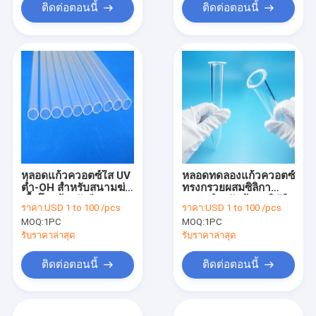
ติดต่อตอนนี้
ติดต่อตอนนี้
หลอดแก้วควอตซ์ใส UV
หลอดทดลองแก้วควอตซ์
ต่ำ-OH สำหรับสนามฆ่า
ทรงกรวยผสมซิลิกา
เชื้อโรคด้วยรังสี UV
หลอดสำหรับห้องปฏิบัติ
ราคา:
USD 1 to 100 /pcs
ราคา:
USD 1 to 100 /pcs
การ
MOQ:
1PC
MOQ:
1PC
รับราคาล่าสุด
รับราคาล่าสุด
ติดต่อตอนนี้
ติดต่อตอนนี้