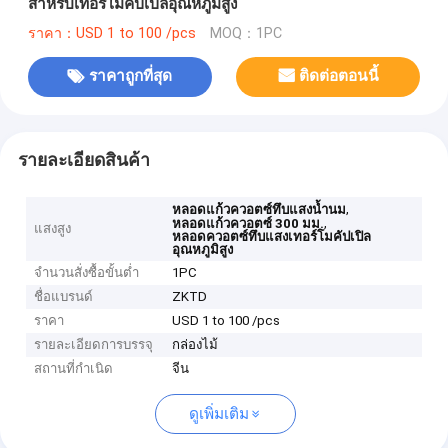
สำหรับเทอร์โมคัปเปิลอุณหภูมิสูง
ราคา：USD 1 to 100 /pcs
MOQ：1PC
ราคาถูกที่สุด
ติดต่อตอนนี้
รายละเอียดสินค้า
,
หลอดแก้วควอตซ์ทึบแสงน้ำนม
,
หลอดแก้วควอตซ์ 300 มม.
แสงสูง
หลอดควอตซ์ทึบแสงเทอร์โมคัปเปิล
อุณหภูมิสูง
จำนวนสั่งซื้อขั้นต่ำ
1PC
ชื่อแบรนด์
ZKTD
ราคา
USD 1 to 100 /pcs
รายละเอียดการบรรจุ
กล่องไม้
สถานที่กำเนิด
จีน
ดูเพิ่มเติม