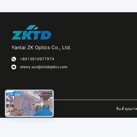
Yantai ZK Optics Co., Ltd.
+8613910977974
sherry.xun@zktdoptics.com
จีน ดี คุณภา