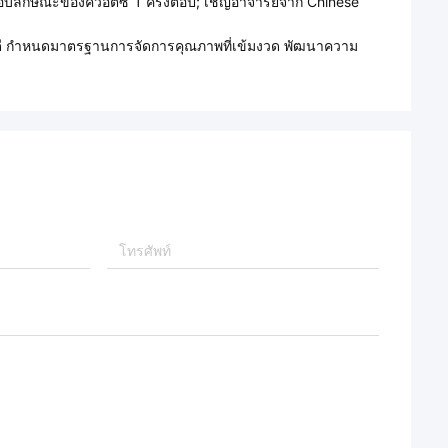
ักษณะของควอตซ์ 1 ครั้งต่อปี; เชิญอาจารย์จาก Chinese
่ดี กําหนดมาตรฐานการจัดการคุณภาพที่เข้มงวด พัฒนาความ