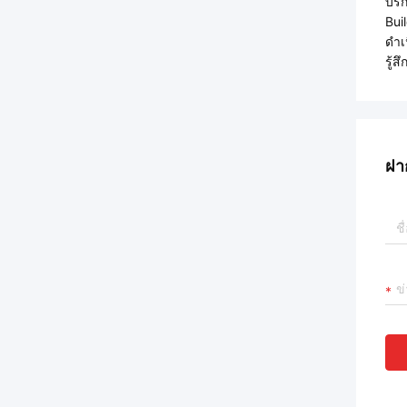
บริ
Bui
ดํา
รู้
ฝา