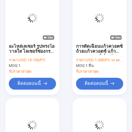
อะไหล่เลเซอร์ รูปทรงโอ
การตัดเฉือนแก้วควอตซ์
วาลใส ไลเซอร์ช่องกรอง
ถ้วยแก้วควอตซ์ แก้ว
หลุมหลายหลุม หลอด
หลอมควอตซ์ สำหรับ
ราคา:
USD 15-150/PC
ราคา:
USD 1-200/Pc or as negotiated
กระแสเลเซอร์
พลาสมา
MOQ:
1
MOQ:
1 ชิ้น
รับราคาล่าสุด
รับราคาล่าสุด
ติดต่อตอนนี้
ติดต่อตอนนี้