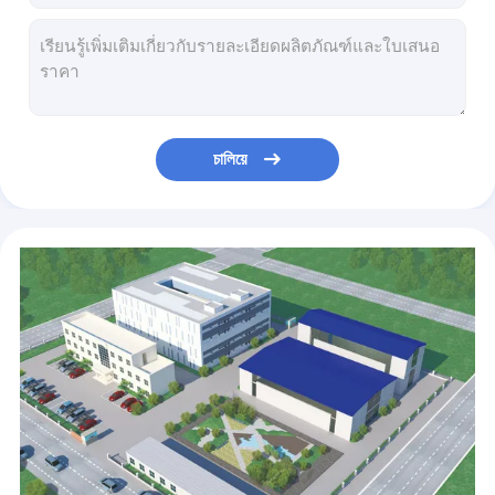
ชิ้นส่วนเซรามิกแบบกำหนดเอง
ยาแข็งขวดรีเอเจนต์บอโรซิลิเกตสูงเครื่องมือห้องปฏิบัติการปากกว้าง
ความแม่นยำสูง Borosilicate Glass Tube ปลอกใยแก้วนำแสง Borosilicate Glass Capillary
อุปกรณ์การผลิตออปติคอล
หลอดแก้ว Borosilicate ใสโดมขนาดใหญ่ฝาครอบกระจกขัดเงาที่กำหนดเอง
ชิ้นส่วนกระจกแบบกำหนดเองที่ทนต่ออุณหภูมิสูง 2m แผ่นป้อนควอตซ์ยาว
เครื่องทำฝาแก้วมือถือ
99.99% SiO2 Filtration เครื่องควอตซ์สีขัดเงาสำหรับการประมวลผลรูปทรงต่างๆ
เครื่องมือวัดทางแสง
চালিয়ে
ความแม่นยำในการตัดเฉือนชิ้นส่วนกระจกแบบกำหนดเองที่ไม่ได้มาตรฐาน SiO2 Sputtering Target
1100Mpa ชิ้นส่วนกระจกแบบกำหนดเองแก้วควอตซ์ช่องเรโซแนนท์สำหรับการทดลองปิดผนึกสูญญากาศ
คริสตัลออปติคัล
ชิ้นส่วนแก้วแบบกำหนดเอง ป้องกันรังสี ขนาดใหญ่ แผ่นกระจกตะกั่วใส
ส่วนเซรามิกตามสั่ง ความอดทน 0.5 มิลลิเมตร กระดานเซรามิกอลูมิเนีย perforated
ส่วนเซรามิกตามสั่ง อุณหภูมิสูง ซีรามิก Gaskets สําหรับเครื่องกลม