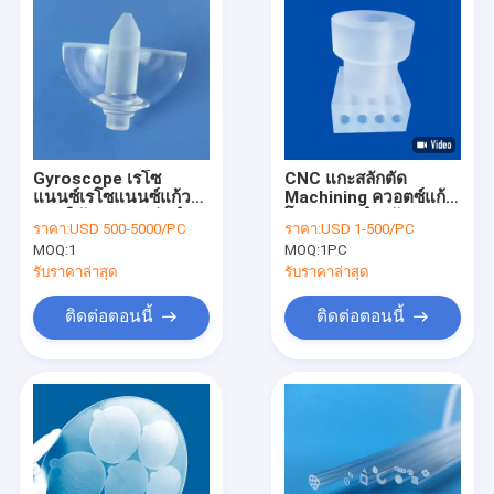
Gyroscope เรโซ
CNC แกะสลักตัด
แนนซ์เรโซแนนซ์แก้ว
Machining ควอตซ์แก้ว
ออปติคัลความแม่นยำ
โพรงกรองสำหรับระบบ
ราคา:
USD 500-5000/PC
ราคา:
USD 1-500/PC
สูง
ทำความร้อน
MOQ:
1
MOQ:
1PC
รับราคาล่าสุด
รับราคาล่าสุด
ติดต่อตอนนี้
ติดต่อตอนนี้