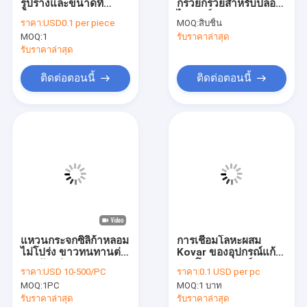
รูปร่างและขนาดที่
กรวยกรวยสำหรับปลอก
รายการ VR
กำหนดเอง
ไฟเบอร์
ราคา:
USD0.1 per piece
MOQ:
สิบชิ้น
MOQ:
1
รับราคาล่าสุด
เกี่ยวกับเรา
รับราคาล่าสุด
ทัวร์โรงงาน
ติดต่อตอนนี้
ติดต่อตอนนี้
การควบคุมคุณภาพ
ติดต่อเรา
ข่าว
กรณี
ขอทุน
แหวนกระจกซิลิก้าหลอม
การเชื่อมโลหะผสม
ไม่โปร่ง ขาวทนทานต่อ
Kovar ของอุปกรณ์แก้ว
การกัดกร่อน OD 10-
และโลหะควอตซ์
ราคา:
USD 10-500/PC
ราคา:
0.1 USD per pc
500mm
แก้วควอตซ์ออปติคอล
MOQ:
1PC
MOQ:
1 บาท
รับราคาล่าสุด
รับราคาล่าสุด