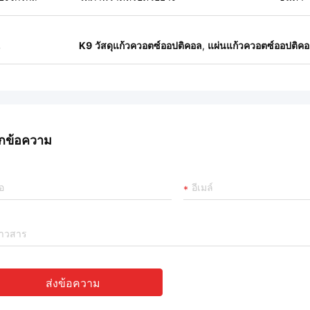
น
K9 วัสดุแก้วควอตซ์ออปติคอล
,
แผ่นแก้วควอตซ์ออปติค
กข้อความ
ส่งข้อความ