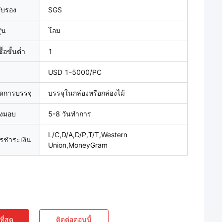
รับรอง
SGS
่น
โอม
้อขั้นต่ำ
1
USD 1-5000/PC
ดการบรรจุ
บรรจุในกล่องหรือกล่องไม้
่งมอบ
5-8 วันทำการ
L/C,D/A,D/P,T/T,Western
ารชำระเงิน
Union,MoneyGram
ี่สุด
ติดต่อตอนนี้