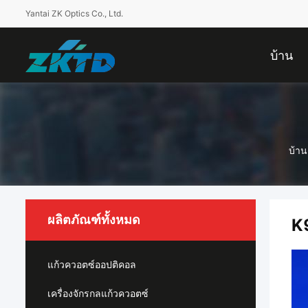
Yantai ZK Optics Co., Ltd.
บ้าน
บ้าน
ผลิตภัณฑ์ทั้งหมด
K9
แก้วควอตซ์ออปติคอล
เครื่องจักรกลแก้วควอตซ์