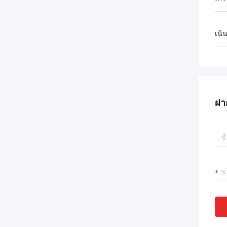
เน้
ฝา