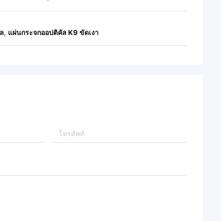
อล
,
แผ่นกระจกออปติคัล K9 ขัดเงา