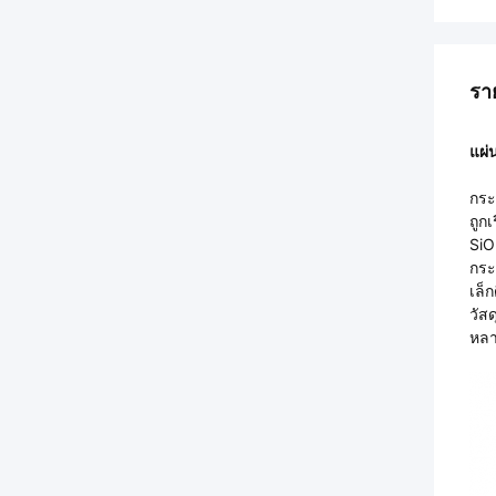
รา
แผ่
กระ
ถูก
SiO
กระ
เล็
วัส
หลา