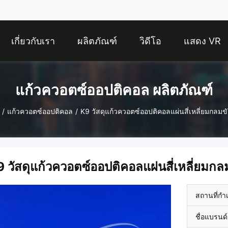
เกี่ยวกับเรา
ผลิตภัณฑ์
วิดีโอ
แสดง VR
แก้วควอตซ์ออปติคอล ผลิตภัณฑ์
/
แก้วควอตซ์ออปติคอล
/
K9 วัสดุแก้วควอตซ์ออปติคอลแผ่นสี่เหลี่ยมกลมข
 วัสดุแก้วควอตซ์ออปติคอลแผ่นสี่เหลี่ยมกล
สถานที่กำ
ชื่อแบรนด์