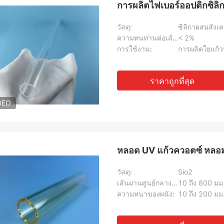
การผลิตไฟเบอร์ออปติกซิล
วัสดุ:
ซิลิกาผสมสังเค
ความทนทานต่อเส้นผ่านศูนย์กลาง:
< 2%
การใช้งาน:
การผลิตใยแก้
ราคาถูกที่สุด
DEO
หลอด UV แก้วควอตซ์ หลอม
วัสดุ:
Sio2
เส้นผ่านศูนย์กลางออก:
10 ถึง 800 มม
ความหนาของผนัง:
10 ถึง 200 มม