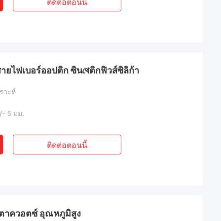
ติดต่อตอนนี้
ไฟเบอร์ออปติก ซินথেติกฟิวส์ซิลิก้า
ราะห์
/- 5 มม.
ติดต่อตอนนี้
ตาควอตซ์ อุณหภูมิสูง