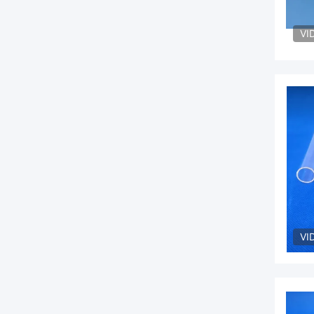
VI
VI