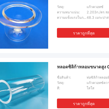
วัสดุ:
แก้วควอทซ์
ความหนาแน่น:
2.203ก./ตร.ซ
ความแข็งแรงในการดึง:
48.3 เมกะปา
ราคาถูกที่สุด
หลอดซิลิก้าหลอมขนาดสูง 
ชื่อสินค้า:
ท่อซิลิก้าหลอม
วัสดุ:
แก้วควอทซ์ความ
สี:
ใสใส
ราคาถูกที่สุด