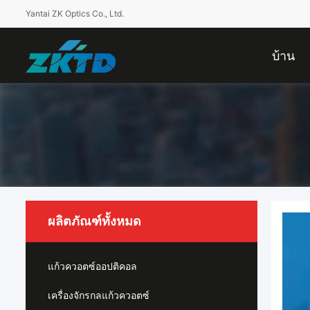
Yantai ZK Optics Co., Ltd.
บ้าน
ผลิตภัณฑ์ทั้งหมด
แก้วควอตซ์ออปติคอล
เครื่องจักรกลแก้วควอตซ์