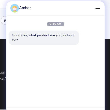
Amber
9
10
11
2:15 AM
Good day, what product are you looking 
for?
ผลิตภัณฑ์
แก้วควอตซ์ออปติคอล
เครื่องจักรกลแก้วควอตซ์
ไซต์
หลอดแก้วควอตซ์
มเป็นส่วนตัว
หมวดหมู่ทั้งหมด