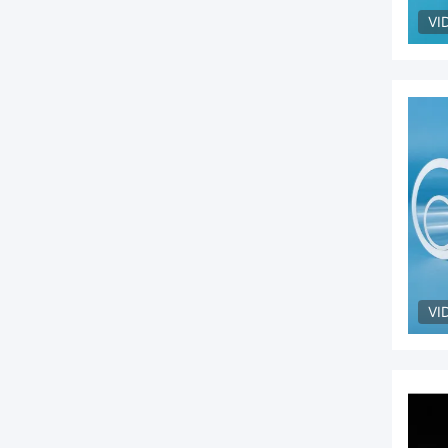
VI
VI