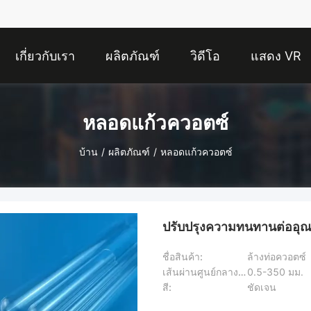
เกี่ยวกับเรา
ผลิตภัณฑ์
วิดีโอ
แสดง VR
หลอดแก้วควอตซ์
บ้าน
/
ผลิตภัณฑ์
/
หลอดแก้วควอตซ์
ปรับปรุงความทนทานต่ออุณหภ
ชื่อสินค้า:
ล้างท่อควอตซ์
เส้นผ่านศูนย์กลางภายนอก:
0.5-350 มม.
สี:
ชัดเจน