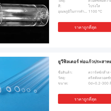
วัสดุ:
ควอตซ์ที่มีความ
สี:
โปร่งใส
อุณหภูมิในการทำงาน:
1100 ℃
ราคาถูกที่สุด
ยูวีฟิลเตอร์ ท่อแก้วประส
ชื่อสินค้า:
ควาร์ทซ์กล๊าส 
วัสดุ:
คริสตัลควอตซ์บ
ขนาด:
0d=0.2-300 
ราคาถูกที่สุด