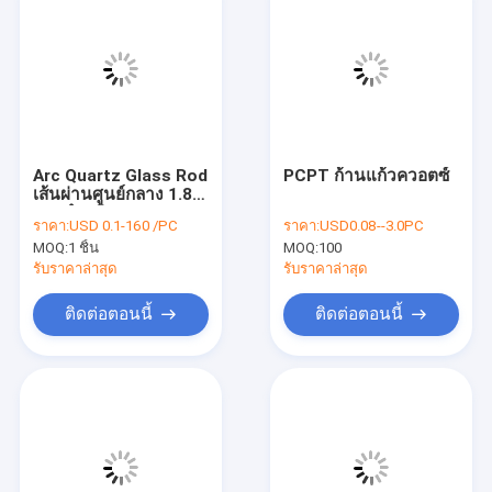
Arc Quartz Glass Rod
PCPT ก้านแก้วควอตซ์
เส้นผ่านศูนย์กลาง 1.8
มม. สำหรับ Laser
ราคา:
USD 0.1-160 /PC
ราคา:
USD0.08--3.0PC
Flash Lamps UV
MOQ:
1 ชิ้น
MOQ:
100
curing
รับราคาล่าสุด
รับราคาล่าสุด
ติดต่อตอนนี้
ติดต่อตอนนี้
บ้าน
สินค้า
วิดีโอ