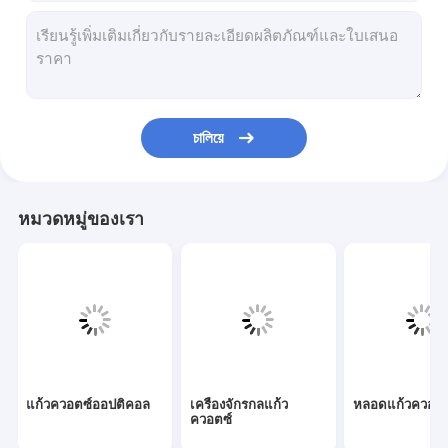
เครื่องจักรกลแก้วควอตซ์
หลอดแก้วควอตซ์
หลอดเส้นเลือดฝอยควอตซ์
চালিয়ে
หลอดแก้วบอโรซิลิเกต
ก้านแก้วควอตซ์
หมวดหมู่ของเรา
อะไหล่เลเซอร์
เป้าหมายการสปัตเตอร์ซิลิคอนไดออกไซด์
เครื่องควอตซ์
แผ่นแก้วควอตซ์
แก้วควอตซ์ออปติคอล
เครื่องจักรกลแก้ว
หลอดแก้วควอตซ
ชิ้นส่วนกระจกแบบกำหนดเอง
ควอตซ์