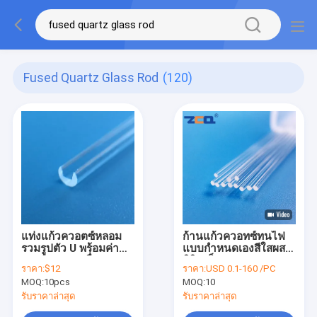
Fused Quartz Glass Rod
(120)
แท่งแก้วควอตซ์หลอม
ก้านแก้วควอทซ์ทนไฟ
รวมรูปตัว U พร้อมค่า
แบบกำหนดเองสีใสผสม
ความคลาดเคลื่อน 0.05
ซิลิการ็อด
ราคา:
$12
ราคา:
USD 0.1-160 /PC
มม.
MOQ:
10pcs
MOQ:
10
รับราคาล่าสุด
รับราคาล่าสุด