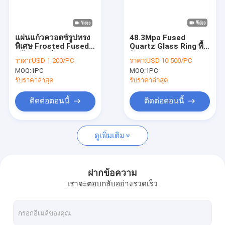
รายการ VR
เกี่ยวกับเรา
แผ่นแก้วควอตซ์รูปทรง
48.3Mpa Fused
พิเศษ Frosted Fused
Quartz Glass Ring พื้น
ทัวร์โรงงาน
แก้วควอตซ์แผ่น
ผิว Frosting
ราคา:
USD 1-200/PC
ราคา:
USD 10-500/PC
ประสิทธิภาพสูง
MOQ:
1PC
MOQ:
1PC
การควบคุมคุณภาพ
รับราคาล่าสุด
รับราคาล่าสุด
ติดต่อเรา
ติดต่อตอนนี้
ติดต่อตอนนี้
ข่าว
ดูเพิ่มเติม
กรณี
ขอทุน
ฝากข้อความ
เราจะตอบกลับอย่างรวดเร็ว
แก้วควอตซ์ออปติคอล