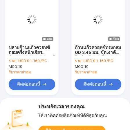
ปลายก้านแก้วควอทซ์
ก้านแก้วควอทซ์ทรงกลม
กลมครึ่งหน้าเจียร
OD 3.45 มม. ขัดเงาด้วย
สำหรับการรักษาสารเคมี
ไฟสำหรับการสื่อสาร
ราคา:
USD 0.1-160 /PC
ราคา:
USD 0.1-160 /PC
เซมิคอนดักเตอร์
ด้วยแสง
MOQ:
10
MOQ:
10
รับราคาล่าสุด
รับราคาล่าสุด
ติดต่อตอนนี้
ติดต่อตอนนี้
ประหยัดเวลาของคุณ
ให้เราติดต่อผลิตภัณฑ์ที่ดีที่สุดกับคุณ