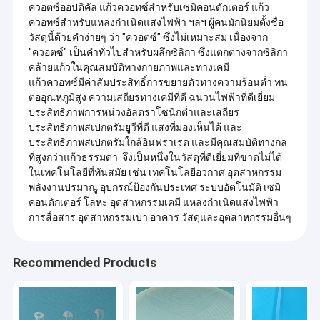
ควอตซ์ออปติคัล แก้วควอทซ์สำหรับเซมิคอนดักเตอร์ แก้ว
ควอทซ์สำหรับแหล่งกำเนิดแสงไฟฟ้า ฯลฯ ผู้คนมักนิยมตั้งชื่อ
วัสดุนี้ด้วยคำง่ายๆ ว่า "ควอตซ์" ซึ่งไม่เหมาะสม เนื่องจาก
"ควอตซ์" เป็นคำทั่วไปสำหรับผลึกซิลิกา ซึ่งแตกต่างจากซิลิกา
คล้ายแก้วในคุณสมบัติทางกายภาพและทางเคมี
แก้วควอทซ์มีค่าสัมประสิทธิ์การขยายตัวทางความร้อนต่ำ ทน
ต่ออุณหภูมิสูง ความเสถียรทางเคมีที่ดี ฉนวนไฟฟ้าที่ดีเยี่ยม
ประสิทธิภาพการหน่วงอัลตราโซนิกต่ำและเสถียร
ประสิทธิภาพสเปกตรัมยูวีที่ดี แสงที่มองเห็นได้ และ
ประสิทธิภาพสเปกตรัมใกล้อินฟราเรด และมีคุณสมบัติทางกล
ที่สูงกว่าแก้วธรรมดา .จึงเป็นหนึ่งในวัสดุที่ดีเยี่ยมที่ขาดไม่ได้
ในเทคโนโลยีที่ทันสมัย ​​เช่น เทคโนโลยีอวกาศ อุตสาหกรรม
พลังงานปรมาณู อุปกรณ์ป้องกันประเทศ ระบบอัตโนมัติ เซมิ
คอนดักเตอร์ โลหะ อุตสาหกรรมเคมี แหล่งกำเนิดแสงไฟฟ้า
การสื่อสาร อุตสาหกรรมเบา อาคาร วัสดุและอุตสาหกรรมอื่นๆ
Recommended Products