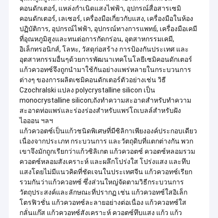
คอนดักเตอร์, แหล่งกำเนิดแสงไฟฟ้า, อุปกรณ์สื่อสารเซมิ
คอนดักเตอร์, เลเซอร์, เครื่องมือเกี่ยวกับแสง, เครื่องมือในห้อง
ปฏิบัติการ, อุปกรณ์ไฟฟ้า, อุปกรณ์ทางการแพทย์, เครื่องมือเคมี
ที่อุณหภูมิสูงและทนต่อการกัดกร่อน, อุตสาหกรรมเคมี,
อิเล็กทรอนิกส์, โลหะ, วัสดุก่อสร้าง การป้องกันประเทศ และ
อุตสาหกรรมอื่นๆด้วยการพัฒนาเทคโนโลยีเซมิคอนดักเตอร์
แก้วควอทซ์จึงถูกนำมาใช้กันอย่างแพร่หลายในกระบวนการ
ต่างๆ ของการผลิตเซมิคอนดักเตอร์ตัวอย่างเช่น วิธี
Czochralski แปลง polycrystalline silicon เป็น
monocrystalline silicon;ถังทำความสะอาดสำหรับทำความ
สะอาดท่อแพร่และร่องร่องสำหรับแพร่โถเบลล์สำหรับฝัง
ไอออน ฯลฯ
แก้วควอตซ์เป็นแก้วชนิดพิเศษที่มีซิลิกาเพียงองค์ประกอบเดียว
เนื่องจากประเภท กระบวนการ และวัตถุดิบที่แตกต่างกัน พวก
เขาจึงมักถูกเรียกว่าแก้วซิลิเกต แก้วควอตซ์ ควอตซ์หลอมรวม
ควอตซ์หลอมสังเคราะห์ และผลึกโปร่งใส โปร่งแสง และทึบ
แสงโดยไม่มีแนวคิดที่ชัดเจนในประเทศจีน แก้วควอทซ์เรียก
รวมกันว่าแก้วควอทซ์ ซึ่งส่วนใหญ่จัดตามวิธีกระบวนการ
วัตถุประสงค์และลักษณะที่ปรากฏ เช่น แก้วควอทซ์ใสอิเล็ก
โตรฟิวชั่น แก้วควอทซ์ละลายอย่างต่อเนื่อง แก้วควอทซ์ใส
กลั่นแก๊ส แก้วควอทซ์สังเคราะห์ ควอตซ์ทึบแสง แก้ว แก้ว