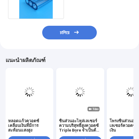
สีโปร่งใส
চালিয়ে
แนะนำผลิตภัณฑ์
หลอดแก้วควอตซ์
ชิ้นส่วนอะไหล่เลเซอร์
โพรงชิ้นส่วนอะไ
เคลือบเงินที่มีการ
ความบริสุทธิ์สูงควอตซ์
เลเซอร์ควอตซ์เ
สะท้อนแสงสูง
Triple Bore จำเป็นต้อง
เงิน
วาดตามต้องการ