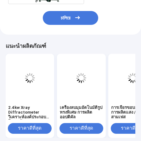
চালিয়ে
แนะนำผลิตภัณฑ์
2.4kw Xray
เครื่องลบมุมอัตโนมัติรูป
การเจียรขอบอุป
Diffractometer
ทรงพิเศษ การผลิต
การผลิตแสง / เคร
วิเคราะห์องค์ประกอบ
ออปติคัล
สามเฟส
โครงสร้างอะตอม วัสดุ
ผลึก
ราคาดีที่สุด
ราคาดีที่สุด
ราคาดีที่ส