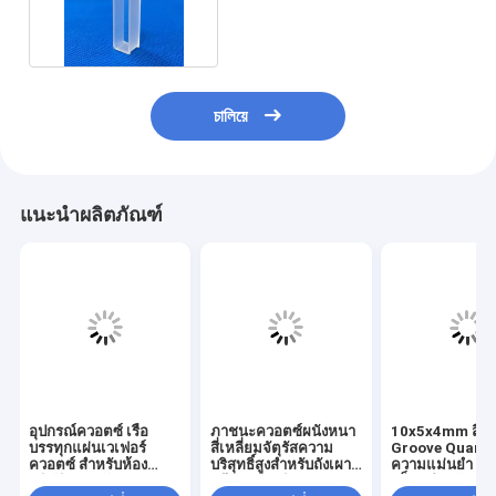
Fluorescence
Spectrometer
চালিয়ে
แนะนำผลิตภัณฑ์
อุปกรณ์ควอตซ์ เรือ
ภาชนะควอตซ์ผนังหนา
10x5x4mm สี่เหล
บรรทุกแผ่นเวเฟอร์
สี่เหลี่ยมจัตุรัสความ
Groove Quartz
ควอตซ์ สำหรับห้อง
บริสุทธิ์สูงสำหรับถังเผา
ความแม่นยํา Mi
ปฏิบัติการพลังงานแสง
ผนึกอุณหภูมิสูง
สล็อตสําหรับการต