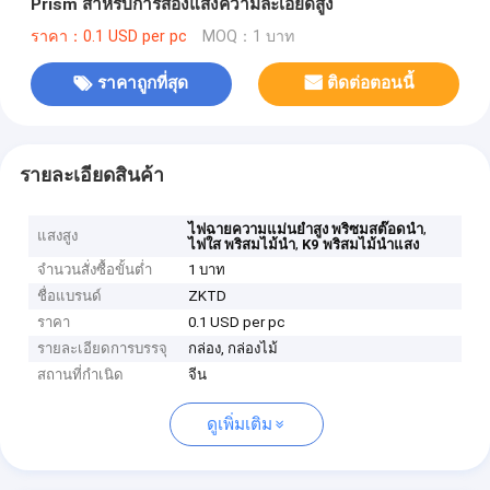
Prism สําหรับการส่องแสงความละเอียดสูง
ราคา：0.1 USD per pc
MOQ：1 บาท
ราคาถูกที่สุด
ติดต่อตอนนี้
รายละเอียดสินค้า
,
ไฟฉายความแม่นยําสูง พริซมสต๊อดนํา
แสงสูง
,
ไฟใส พริสมไม้นํา
K9 พริสมไม้นําแสง
จำนวนสั่งซื้อขั้นต่ำ
1 บาท
ชื่อแบรนด์
ZKTD
ราคา
0.1 USD per pc
รายละเอียดการบรรจุ
กล่อง, กล่องไม้
สถานที่กำเนิด
จีน
ดูเพิ่มเติม