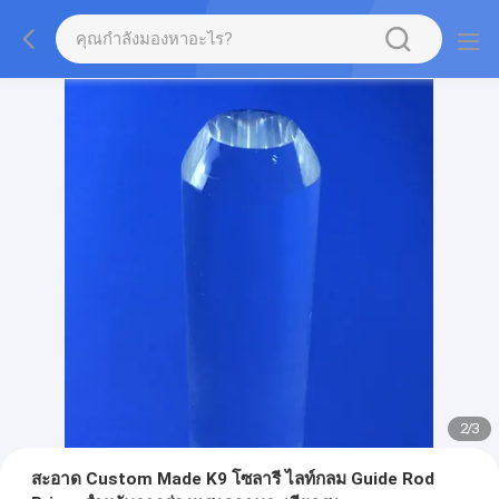
2
/
3
สะอาด Custom Made K9 โซลารี ไลท์กลม Guide Rod