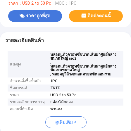
ราคา：USD 2 to 50 Pc
MOQ：1PC
ราคาถูกที่สุด
ติดต่อตอนนี้
รายละเอียดสินค้า
หลอดแก้วควอทซ์ขนาดเส้นผ่าศูนย์กลาง
ขนาดใหญ่ sio2
,
แสงสูง
หลอดแก้วควอทซ์ขนาดเส้นผ่าศูนย์กลาง
ชัดเจนขนาดใหญ่
,
หลอดยูวีล้างหลอดควอทซ์หลอมรวม
จำนวนสั่งซื้อขั้นต่ำ
1PC
ชื่อแบรนด์
ZKTD
ราคา
USD 2 to 50 Pc
รายละเอียดการบรรจุ
กล่องไม้กล่อง
สถานที่กำเนิด
ซานตง
ดูเพิ่มเติม