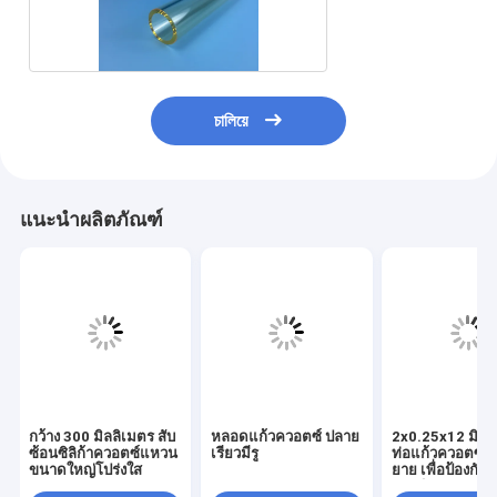
ซิลิกา
চালিয়ে
แนะนำผลิตภัณฑ์
กว้าง 300 มิลลิเมตร สับ
หลอดแก้วควอตซ์ ปลาย
2x0.25x12 มิลล
ซ้อนซิลิก้าควอตซ์แหวน
เรียวมีรู
ท่อแก้วควอตซ์
ขนาดใหญ่โปร่งใส
ยาย เพื่อป้องกัน
ออปติก