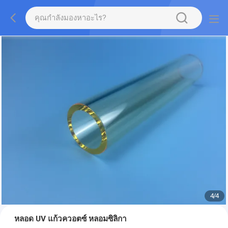
4
/
4
หลอด UV แก้วควอตซ์ หลอมซิลิกา