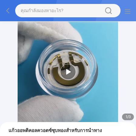
2
/
3
แก้วออพติคอลควอตซ์ชุบทองสำหรับการนำทาง