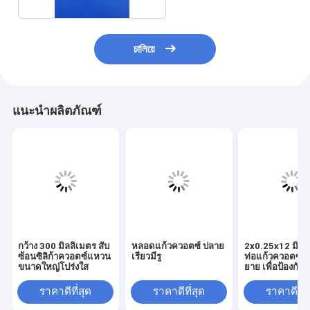
চালিয়ে
แนะนำผลิตภัณฑ์
กว้าง 300 มิลลิเมตร สับ
หลอดแก้วควอตซ์ ปลาย
2x0.25x12 มิลล
ซ้อนซิลิก้าควอตซ์แหวน
เรียวมีรู
ท่อแก้วควอตซ์
ขนาดใหญ่โปร่งใส
ยาย เพื่อป้องกัน
ออปติก
ราคาดีที่สุด
ราคาดีที่สุด
ราคาดีที่ส