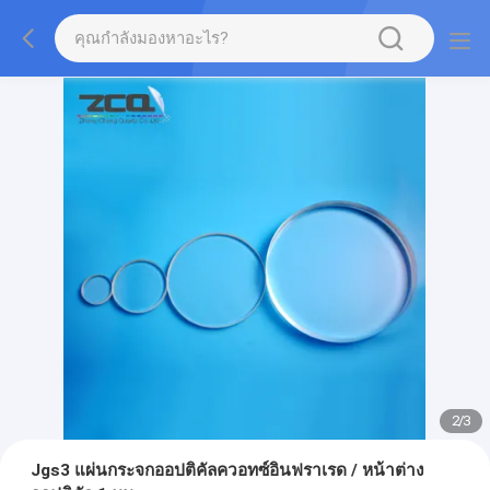
2
/
3
Jgs3 แผ่นกระจกออปติคัลควอทซ์อินฟราเรด / หน้าต่าง