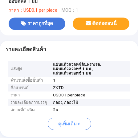
ออปติคัล 1 มม
ราคา：USD0.1 per piece
MOQ：1
ราคาถูกที่สุด
ติดต่อตอนนี้
รายละเอียดสินค้า
,
แผ่นแก้วควอทซ์อินฟราเรด
แสงสูง
,
แผ่นแก้วควอทซ์ 1 มม.
แผ่นแก้วควอทซ์ 1 มม
จำนวนสั่งซื้อขั้นต่ำ
1
ชื่อแบรนด์
ZKTD
ราคา
USD0.1 per piece
รายละเอียดการบรรจุ
กล่อง, กล่องไม้
สถานที่กำเนิด
จีน
ดูเพิ่มเติม