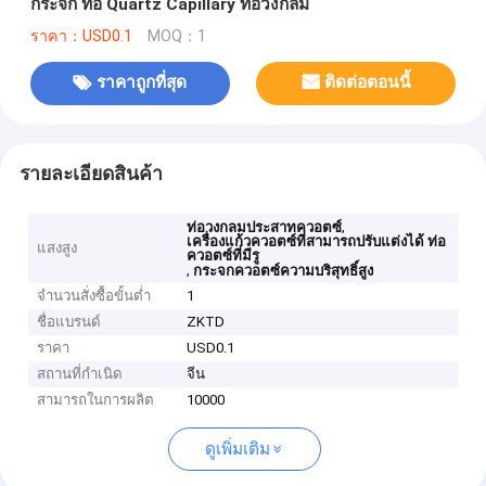
กระจก ท่อ Quartz Capillary ท่อวงกลม
ราคา：USD0.1
MOQ：1
ราคาถูกที่สุด
ติดต่อตอนนี้
รายละเอียดสินค้า
,
ท่อวงกลมประสาทควอตซ์
เครื่องแก้วควอตซ์ที่สามารถปรับแต่งได้ ท่อ
แสงสูง
ควอตซ์ที่มีรู
,
กระจกควอตซ์ความบริสุทธิ์สูง
จำนวนสั่งซื้อขั้นต่ำ
1
ชื่อแบรนด์
ZKTD
ราคา
USD0.1
สถานที่กำเนิด
จีน
สามารถในการผลิต
10000
ดูเพิ่มเติม