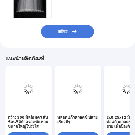
ท่อ Quartz Capillary ท่อวงกลม
চালিয়ে
แนะนำผลิตภัณฑ์
กว้าง 300 มิลลิเมตร สับ
หลอดแก้วควอตซ์ ปลาย
2x0.25x12 มิลล
ซ้อนซิลิก้าควอตซ์แหวน
เรียวมีรู
ท่อแก้วควอตซ์
ขนาดใหญ่โปร่งใส
ยาย เพื่อป้องกัน
ออปติก